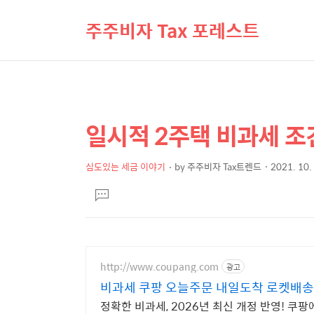
주주비자 Tax 포레스트
일시적 2주택 비과세 조
상
본
문
세
제
심도있는 세금 이야기
by
주주비자 Tax트렌드
2021. 10.
컨
본
목
텐
댓
문
글
츠
달
기
http://www.coupang.com
광고
비과세 쿠팡 오늘주문 내일도착 로켓배송
정확한 비과세, 2026년 최신 개정 반영! 쿠