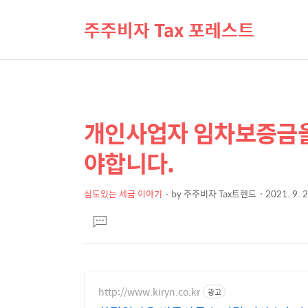
주주비자 Tax 포레스트
개인사업자 임차보증금을
상
본
문
세
야합니다.
제
컨
목
텐
심도있는 세금 이야기
by
주주비자 Tax트렌드
2021. 9. 
본
츠
댓
문
글
달
기
http://www.kiryn.co.kr
광고